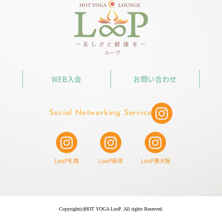
WEB入会
お問い合わせ
Social Networking Service
LooP札幌
LooP新栄
LooP東大阪
Copyright(c)HOT YOGA LooP. All rights Reserved.